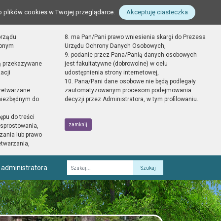
o plików cookies w Twojej przeglądarce.
Akceptuję ciasteczka
orządu
8. ma Pan/Pani prawo wniesienia skargi do Prezesa
zonym
Urzędu Ochrony Danych Osobowych,
9. podanie przez Pana/Panią danych osobowych
ą przekazywane
jest fakultatywne (dobrowolne) w celu
acji
udostępnienia strony internetowej,
10. Pana/Pani dane osobowe nie będą podlegały
zetwarzane
zautomatyzowanym procesom podejmowania
 niezbędnym do
decyzji przez Administratora, w tym profilowaniu.
ępu do treści
zamknij
sprostowania,
zania lub prawo
etwarzania,
 administratora
Fraza