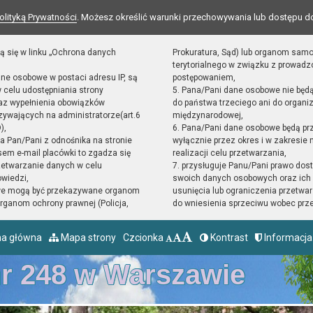
olityką Prywatności
. Możesz określić warunki przechowywania lub dostępu d
ą się w linku „Ochrona danych
Prokuratura, Sąd) lub organom sam
terytorialnego w związku z prowad
ane osobowe w postaci adresu IP, są
postępowaniem,
 celu udostępniania strony
5. Pana/Pani dane osobowe nie będ
raz wypełnienia obowiązków
do państwa trzeciego ani do organiz
ywających na administratorze(art.6
międzynarodowej,
),
6. Pana/Pani dane osobowe będą pr
sta Pan/Pani z odnośnika na stronie
wyłącznie przez okres i w zakresie
em e-mail placówki to zgadza się
realizacji celu przetwarzania,
zetwarzanie danych w celu
7. przysługuje Panu/Pani prawo dost
owiedzi,
swoich danych osobowych oraz ich 
we mogą być przekazywane organom
usunięcia lub ograniczenia przetwar
ganom ochrony prawnej (Policja,
do wniesienia sprzeciwu wobec prz
na główna
Mapa strony
Czcionka
Kontrast
Informacja
nr 248 w Warszawie