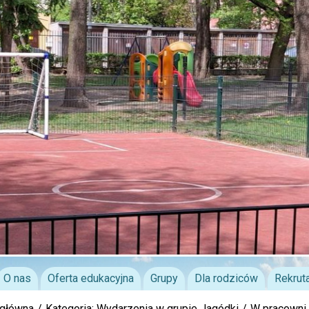
O nas
Oferta edukacyjna
Grupy
Dla rodziców
Rekrut
 główna
Kategoria: Wydarzenia w grupie Jagódki
W pracowni 