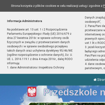
Strona korzysta z plików cookies w celu realizacji usług i zgodnie z
P
Danych znajduj
Informacja Administratora
osobowych”,
2. Pana/Pani d
Na podstawie art. 13 ust. 1 i 2 Rozporządzenia
przetwarzane w
Parlamentu Europejskiego i Rady (UE) 2016/679 z
internetowej o
dnia 27 kwietnia 2016r. w sprawie ochrony osób
prawnych spocz
fizycznych w związku z przetwarzaniem danych
ust.1 lit.c RODO
osobowych i w sprawie swobodnego przepływu
3. jeżeli korzy
takich danych oraz uchylenia dyrektywy 95/46/WE
będącego adres
(ogólne rozporządzenie o ochronie danych), Dz. U.
Pan/Pani na pr
UE. L. 2016.119.1 z dnia 4 maja 2016r., dalej RODO
udzielenia odp
informuję:
4. dane osobo
1. dane Administratora i Inspektora Ochrony
państwowym, or
Stro
Przedszkole 