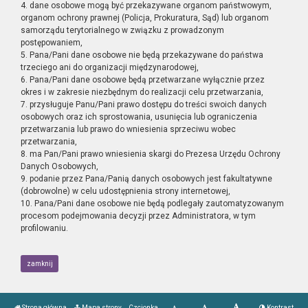
4. dane osobowe mogą być przekazywane organom państwowym,
organom ochrony prawnej (Policja, Prokuratura, Sąd) lub organom
samorządu terytorialnego w związku z prowadzonym
postępowaniem,
5. Pana/Pani dane osobowe nie będą przekazywane do państwa
trzeciego ani do organizacji międzynarodowej,
6. Pana/Pani dane osobowe będą przetwarzane wyłącznie przez
okres i w zakresie niezbędnym do realizacji celu przetwarzania,
7. przysługuje Panu/Pani prawo dostępu do treści swoich danych
osobowych oraz ich sprostowania, usunięcia lub ograniczenia
przetwarzania lub prawo do wniesienia sprzeciwu wobec
przetwarzania,
8. ma Pan/Pani prawo wniesienia skargi do Prezesa Urzędu Ochrony
Danych Osobowych,
9. podanie przez Pana/Panią danych osobowych jest fakultatywne
(dobrowolne) w celu udostępnienia strony internetowej,
10. Pana/Pani dane osobowe nie będą podlegały zautomatyzowanym
procesom podejmowania decyzji przez Administratora, w tym
profilowaniu.
zamknij
Strona główna
Mapa strony
Czcionka
Kontrast