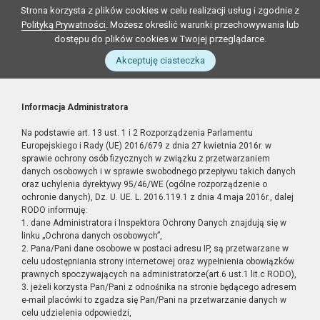
Strona korzysta z plików cookies w celu realizacji usług i zgodnie z
Polityką Prywatności
. Możesz określić warunki przechowywania lub
dostępu do plików cookies w Twojej przeglądarce.
Akceptuję ciasteczka
Informacja Administratora
Na podstawie art. 13 ust. 1 i 2 Rozporządzenia Parlamentu
Europejskiego i Rady (UE) 2016/679 z dnia 27 kwietnia 2016r. w
sprawie ochrony osób fizycznych w związku z przetwarzaniem
danych osobowych i w sprawie swobodnego przepływu takich danych
oraz uchylenia dyrektywy 95/46/WE (ogólne rozporządzenie o
ochronie danych), Dz. U. UE. L. 2016.119.1 z dnia 4 maja 2016r., dalej
RODO informuję:
1. dane Administratora i Inspektora Ochrony Danych znajdują się w
linku „Ochrona danych osobowych”,
2. Pana/Pani dane osobowe w postaci adresu IP, są przetwarzane w
celu udostępniania strony internetowej oraz wypełnienia obowiązków
prawnych spoczywających na administratorze(art.6 ust.1 lit.c RODO),
3. jeżeli korzysta Pan/Pani z odnośnika na stronie będącego adresem
e-mail placówki to zgadza się Pan/Pani na przetwarzanie danych w
celu udzielenia odpowiedzi,