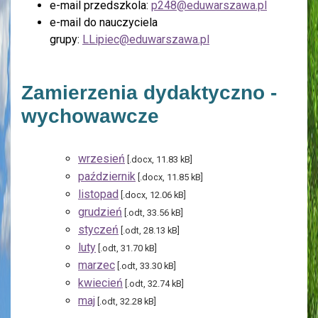
e-mail przedszkola:
p248@eduwarszawa.pl
e-mail do nauczyciela
grupy:
LLipiec@eduwarszawa.pl
Zamierzenia dydaktyczno -
wychowawcze
wrzesień
[.docx, 11.83 kB]
październik
[.docx, 11.85 kB]
listopad
[.docx, 12.06 kB]
grudzień
[.odt, 33.56 kB]
styczeń
[.odt, 28.13 kB]
luty
[.odt, 31.70 kB]
marzec
[.odt, 33.30 kB]
kwiecień
[.odt, 32.74 kB]
maj
[.odt, 32.28 kB]