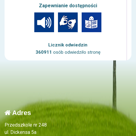
Zapewnianie dostępności
Licznik odwiedzin
360911
osób odwiedziło stronę
Adres
Przedszkole nr 248
ul. Dickensa 5a