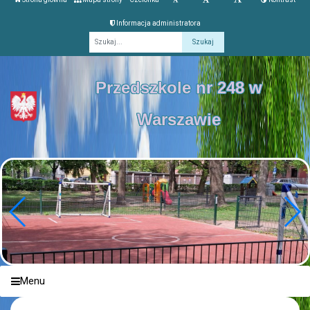
Informacja administratora
Fraza
Przedszkole nr 248 w
Warszawie
Menu