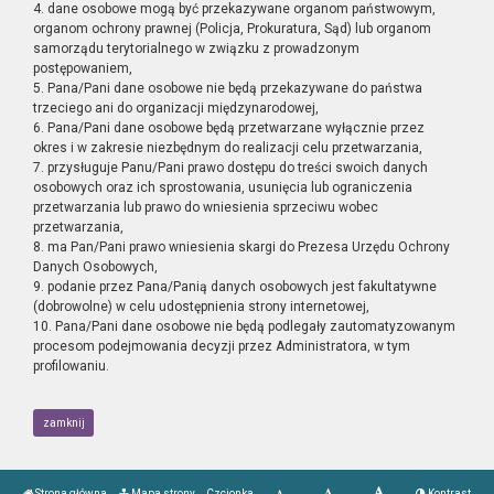
4. dane osobowe mogą być przekazywane organom państwowym,
organom ochrony prawnej (Policja, Prokuratura, Sąd) lub organom
samorządu terytorialnego w związku z prowadzonym
postępowaniem,
5. Pana/Pani dane osobowe nie będą przekazywane do państwa
trzeciego ani do organizacji międzynarodowej,
6. Pana/Pani dane osobowe będą przetwarzane wyłącznie przez
okres i w zakresie niezbędnym do realizacji celu przetwarzania,
7. przysługuje Panu/Pani prawo dostępu do treści swoich danych
osobowych oraz ich sprostowania, usunięcia lub ograniczenia
przetwarzania lub prawo do wniesienia sprzeciwu wobec
przetwarzania,
8. ma Pan/Pani prawo wniesienia skargi do Prezesa Urzędu Ochrony
Danych Osobowych,
9. podanie przez Pana/Panią danych osobowych jest fakultatywne
(dobrowolne) w celu udostępnienia strony internetowej,
10. Pana/Pani dane osobowe nie będą podlegały zautomatyzowanym
procesom podejmowania decyzji przez Administratora, w tym
profilowaniu.
zamknij
Strona główna
Mapa strony
Czcionka
Kontrast