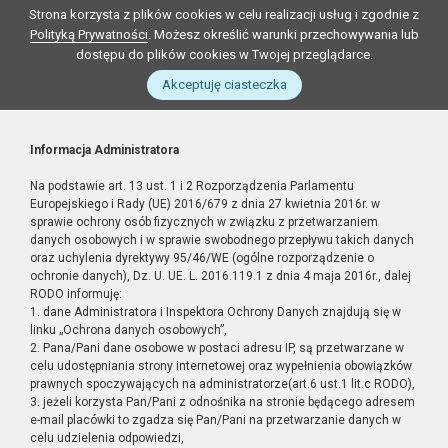
Strona korzysta z plików cookies w celu realizacji usług i zgodnie z
Polityką Prywatności
. Możesz określić warunki przechowywania lub
dostępu do plików cookies w Twojej przeglądarce.
Akceptuję ciasteczka
Informacja Administratora
Na podstawie art. 13 ust. 1 i 2 Rozporządzenia Parlamentu
Europejskiego i Rady (UE) 2016/679 z dnia 27 kwietnia 2016r. w
sprawie ochrony osób fizycznych w związku z przetwarzaniem
danych osobowych i w sprawie swobodnego przepływu takich danych
oraz uchylenia dyrektywy 95/46/WE (ogólne rozporządzenie o
ochronie danych), Dz. U. UE. L. 2016.119.1 z dnia 4 maja 2016r., dalej
RODO informuję:
1. dane Administratora i Inspektora Ochrony Danych znajdują się w
linku „Ochrona danych osobowych”,
2. Pana/Pani dane osobowe w postaci adresu IP, są przetwarzane w
celu udostępniania strony internetowej oraz wypełnienia obowiązków
prawnych spoczywających na administratorze(art.6 ust.1 lit.c RODO),
3. jeżeli korzysta Pan/Pani z odnośnika na stronie będącego adresem
e-mail placówki to zgadza się Pan/Pani na przetwarzanie danych w
celu udzielenia odpowiedzi,