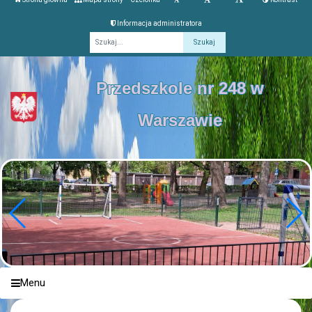
Informacja administratora
Fraza
Przedszkole nr 248 w
Warszawie
Menu