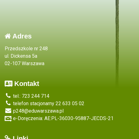
Adres
Przedszkole nr 248
ul. Dickensa 5a
02-107 Warszawa
Kontakt
tel.: 723 244 714
telefon stacjonarny 22 633 05 02
p248@eduwarszawa.pl
e-Doręczenia: AE:PL-36030-95887-JECDS-21
Linki