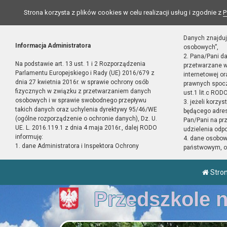
Strona korzysta z plików cookies w celu realizacji usług i zgodnie z
P
Danych znajduj
Informacja Administratora
osobowych”,
2. Pana/Pani d
Na podstawie art. 13 ust. 1 i 2 Rozporządzenia
przetwarzane w
Parlamentu Europejskiego i Rady (UE) 2016/679 z
internetowej o
dnia 27 kwietnia 2016r. w sprawie ochrony osób
prawnych spocz
fizycznych w związku z przetwarzaniem danych
ust.1 lit.c RODO
osobowych i w sprawie swobodnego przepływu
3. jeżeli korzy
takich danych oraz uchylenia dyrektywy 95/46/WE
będącego adres
(ogólne rozporządzenie o ochronie danych), Dz. U.
Pan/Pani na pr
UE. L. 2016.119.1 z dnia 4 maja 2016r., dalej RODO
udzielenia odp
informuję:
4. dane osobo
1. dane Administratora i Inspektora Ochrony
państwowym, or
Stro
Przedszkole 