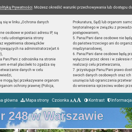
olityką Prywatności
. Możesz określić warunki przechowywania lub dostępu d
ą się w linku „Ochrona danych
Prokuratura, Sąd) lub organom sam
terytorialnego w związku z prowad
ane osobowe w postaci adresu IP, są
postępowaniem,
 celu udostępniania strony
5. Pana/Pani dane osobowe nie będ
raz wypełnienia obowiązków
do państwa trzeciego ani do organiz
ywających na administratorze(art.6
międzynarodowej,
),
6. Pana/Pani dane osobowe będą pr
sta Pan/Pani z odnośnika na stronie
wyłącznie przez okres i w zakresie
em e-mail placówki to zgadza się
realizacji celu przetwarzania,
zetwarzanie danych w celu
7. przysługuje Panu/Pani prawo dost
owiedzi,
swoich danych osobowych oraz ich 
we mogą być przekazywane organom
usunięcia lub ograniczenia przetwar
ganom ochrony prawnej (Policja,
do wniesienia sprzeciwu wobec prz
na główna
Mapa strony
Czcionka
Kontrast
Informacja
nr 248 w Warszawie