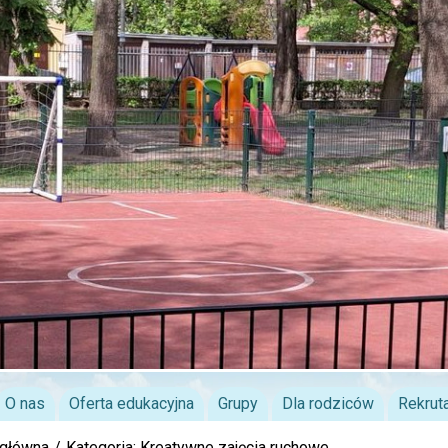
O nas
Oferta edukacyjna
Grupy
Dla rodziców
Rekrut
 główna
Kategoria: Kreatywne zajęcia ruchowe