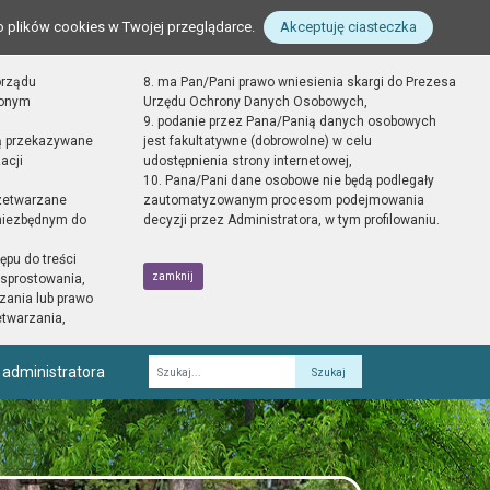
o plików cookies w Twojej przeglądarce.
Akceptuję ciasteczka
orządu
8. ma Pan/Pani prawo wniesienia skargi do Prezesa
zonym
Urzędu Ochrony Danych Osobowych,
9. podanie przez Pana/Panią danych osobowych
ą przekazywane
jest fakultatywne (dobrowolne) w celu
acji
udostępnienia strony internetowej,
10. Pana/Pani dane osobowe nie będą podlegały
zetwarzane
zautomatyzowanym procesom podejmowania
 niezbędnym do
decyzji przez Administratora, w tym profilowaniu.
ępu do treści
zamknij
sprostowania,
zania lub prawo
etwarzania,
 administratora
Fraza