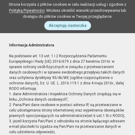
Strona korzysta z plików cookies w celu realizacji usług i zgodnie z
Polityką Prywatności
. Możesz określić warunki przechowywania lub
dostępu do plików cookies w Twojej przeglądarce.
Akceptuję ciasteczka
Informacja Administratora
Na podstawie art. 13 ust. 1 i 2 Rozporządzenia Parlamentu
Europejskiego i Rady (UE) 2016/679 z dnia 27 kwietnia 2016r. w
sprawie ochrony osób fizycznych w związku z przetwarzaniem
danych osobowych i w sprawie swobodnego przepływu takich danych
oraz uchylenia dyrektywy 95/46/WE (ogólne rozporządzenie o
ochronie danych), Dz. U. UE. L. 2016.119.1 z dnia 4 maja 2016r., dalej
RODO informuję:
1. dane Administratora i Inspektora Ochrony Danych znajdują się w
linku „Ochrona danych osobowych”,
2. Pana/Pani dane osobowe w postaci adresu IP, są przetwarzane w
celu udostępniania strony internetowej oraz wypełnienia obowiązków
prawnych spoczywających na administratorze(art.6 ust.1 lit.c RODO),
3. jeżeli korzysta Pan/Pani z odnośnika na stronie będącego adresem
e-mail placówki to zgadza się Pan/Pani na przetwarzanie danych w
celu udzielenia odpowiedzi,