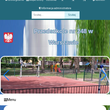
Informacja administratora
Fraza
Przedszkole nr 248 w
Warszawie
Menu