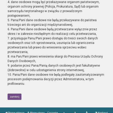
4. dane osobowe mogą być przekazywane organom państwowym,
organom ochrony prawnej (Policja, Prokuratura, Sąd) lub organom
samorządu terytorialnego w związku z prowadzonym
postępowaniem,
5. Pana/Pani dane osobowe nie będą przekazywane do państwa
trzeciego ani do organizacji międzynarodowej,
6. Pana/Pani dane osobowe będą przetwarzane wyłącznie przez
okres i w zakresie niezbędnym do realizacji celu przetwarzania,
7. przysługuje Panu/Pani prawo dostępu do treści swoich danych
osobowych oraz ich sprostowania, usunięcia lub ograniczenia
przetwarzania lub prawo do wniesienia sprzeciwu wobec
przetwarzania,
8. ma Pan/Pani prawo wniesienia skargi do Prezesa Urzędu Ochrony
Danych Osobowych,
9. podanie przez Pana/Panią danych osobowych jest fakultatywne
(dobrowolne) w celu udostępnienia strony internetowej,
10. Pana/Pani dane osobowe nie będą podlegały zautomatyzowanym
procesom podejmowania decyzji przez Administratora, w tym
profilowaniu.
zamknij
Strona główna
Mapa strony
Czcionka
Kontrast