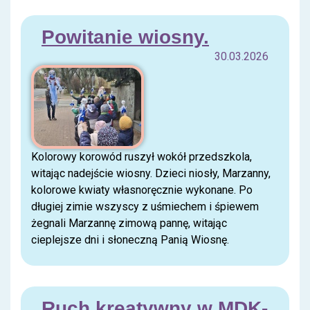
Powitanie wiosny.
30.03.2026
Kolorowy korowód ruszył wokół przedszkola,
witając nadejście wiosny. Dzieci niosły, Marzanny,
kolorowe kwiaty własnoręcznie wykonane. Po
długiej zimie wszyscy z uśmiechem i śpiewem
żegnali Marzannę zimową pannę, witając
cieplejsze dni i słoneczną Panią Wiosnę.
Ruch kreatywny w MDK-