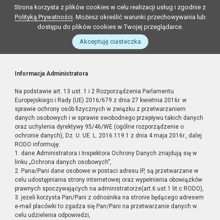
Strona korzysta z plików cookies w celu realizacji usług i zgodnie z
Polityką Prywatności
. Możesz określić warunki przechowywania lub
dostępu do plików cookies w Twojej przeglądarce.
Akceptuję ciasteczka
Informacja Administratora
Na podstawie art. 13 ust. 1 i 2 Rozporządzenia Parlamentu
Europejskiego i Rady (UE) 2016/679 z dnia 27 kwietnia 2016r. w
sprawie ochrony osób fizycznych w związku z przetwarzaniem
danych osobowych i w sprawie swobodnego przepływu takich danych
oraz uchylenia dyrektywy 95/46/WE (ogólne rozporządzenie o
ochronie danych), Dz. U. UE. L. 2016.119.1 z dnia 4 maja 2016r., dalej
RODO informuję:
1. dane Administratora i Inspektora Ochrony Danych znajdują się w
linku „Ochrona danych osobowych”,
2. Pana/Pani dane osobowe w postaci adresu IP, są przetwarzane w
celu udostępniania strony internetowej oraz wypełnienia obowiązków
prawnych spoczywających na administratorze(art.6 ust.1 lit.c RODO),
3. jeżeli korzysta Pan/Pani z odnośnika na stronie będącego adresem
e-mail placówki to zgadza się Pan/Pani na przetwarzanie danych w
celu udzielenia odpowiedzi,