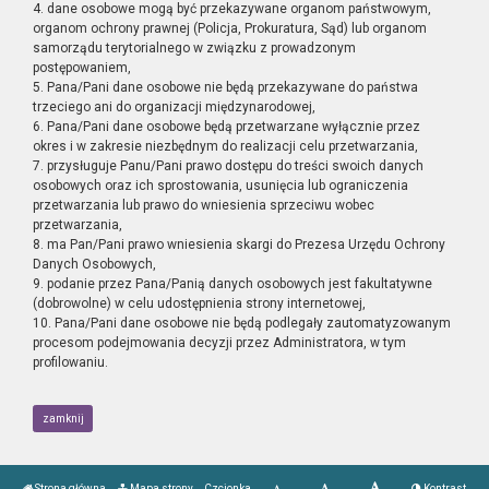
4. dane osobowe mogą być przekazywane organom państwowym,
organom ochrony prawnej (Policja, Prokuratura, Sąd) lub organom
samorządu terytorialnego w związku z prowadzonym
postępowaniem,
5. Pana/Pani dane osobowe nie będą przekazywane do państwa
trzeciego ani do organizacji międzynarodowej,
6. Pana/Pani dane osobowe będą przetwarzane wyłącznie przez
okres i w zakresie niezbędnym do realizacji celu przetwarzania,
7. przysługuje Panu/Pani prawo dostępu do treści swoich danych
osobowych oraz ich sprostowania, usunięcia lub ograniczenia
przetwarzania lub prawo do wniesienia sprzeciwu wobec
przetwarzania,
8. ma Pan/Pani prawo wniesienia skargi do Prezesa Urzędu Ochrony
Danych Osobowych,
9. podanie przez Pana/Panią danych osobowych jest fakultatywne
(dobrowolne) w celu udostępnienia strony internetowej,
10. Pana/Pani dane osobowe nie będą podlegały zautomatyzowanym
procesom podejmowania decyzji przez Administratora, w tym
profilowaniu.
zamknij
Strona główna
Mapa strony
Czcionka
Kontrast