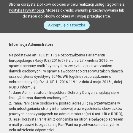
Strona korzysta z plików cookies w celu realizacji usług i zgodnie z
Polityką Prywatności
. Możesz określić warunki przechowywania lub
dostępu do plików cookies w Twojej przeglądarce.
Akceptuję ciasteczka
Informacja Administratora
Na podstawie art. 13 ust. 1 i 2 Rozporządzenia Parlamentu
Europejskiego i Rady (UE) 2016/679 z dnia 27 kwietnia 2016r. w
sprawie ochrony osób fizycznych w związku z przetwarzaniem
danych osobowych i w sprawie swobodnego przepływu takich danych
oraz uchylenia dyrektywy 95/46/WE (ogólne rozporządzenie o
ochronie danych), Dz. U. UE. L. 2016.119.1 z dnia 4 maja 2016r., dalej
RODO informuję:
1. dane Administratora i Inspektora Ochrony Danych znajdują się w
linku „Ochrona danych osobowych”,
2. Pana/Pani dane osobowe w postaci adresu IP, są przetwarzane w
celu udostępniania strony internetowej oraz wypełnienia obowiązków
prawnych spoczywających na administratorze(art.6 ust.1 lit.c RODO),
3. jeżeli korzysta Pan/Pani z odnośnika na stronie będącego adresem
e-mail placówki to zgadza się Pan/Pani na przetwarzanie danych w
celu udzielenia odpowiedzi,