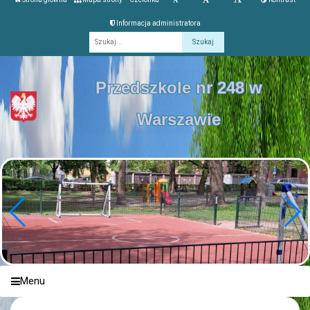
Informacja administratora
Fraza
Przedszkole nr 248 w
Warszawie
Menu