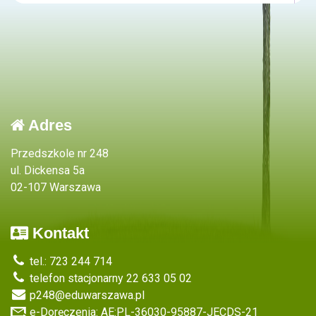
Adres
Przedszkole nr 248
ul. Dickensa 5a
02-107 Warszawa
Kontakt
tel.: 723 244 714
telefon stacjonarny 22 633 05 02
p248@eduwarszawa.pl
e-Doręczenia: AE:PL-36030-95887-JECDS-21