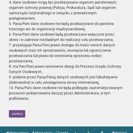
4. dane osobowe mogą być przekazywane organom państwowym,
organom ochrony prawnej (Policja, Prokuratura, Sąd) lub organom
samorządu terytorialnego w związku z prowadzonym
postępowaniem,
5. Pana/Pani dane osobowe nie będą przekazywane do państwa
trzeciego ani do organizacji międzynarodowej,
6. Pana/Pani dane osobowe będą przetwarzane wyłącznie przez
okres i w zakresie niezbędnym do realizacji celu przetwarzania,
7. przysługuje Panu/Pani prawo dostępu do treści swoich danych
osobowych oraz ich sprostowania, usunięcia lub ograniczenia
przetwarzania lub prawo do wniesienia sprzeciwu wobec
przetwarzania,
8. ma Pan/Pani prawo wniesienia skargi do Prezesa Urzędu Ochrony
Danych Osobowych,
9. podanie przez Pana/Panią danych osobowych jest fakultatywne
(dobrowolne) w celu udostępnienia strony internetowej,
10. Pana/Pani dane osobowe nie będą podlegały zautomatyzowanym
procesom podejmowania decyzji przez Administratora, w tym
profilowaniu.
zamknij
Strona główna
Mapa strony
Czcionka
Kontrast